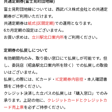
共通定期券(富士見町団地線)
富士見町団地線については、西武バス株式会社との共通定
期券がご利用いただけます。
共通定期券は
紙式(区間定期)
での運用となります。
6カ月定期の設定はございません。
お買い求めは、
立川駅北口案内所
をご利用ください。
定期券の払戻しについて
有効期間内のみ、取り扱い窓口にて払戻しが可能です。但
し、委託店（昭島駅北口案内所を除く）での払戻しの取扱
いはございません。
払戻しの際には、ICカード・
IC定期券内容控
・本人確認書
類をご持参ください。
クレジット決済した立パスの払戻しは「購入窓口」でのみ
承ります。上記の他に、
クレジットカードとクレジットカ
ード売上票
を必ずご持参ください。