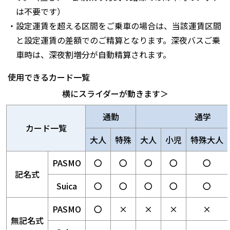
は不要です）
・設定運賃を超える区間をご乗車の場合は、当該運賃区間
と設定運賃の差額でのご精算となります。深夜バスご乗
車時は、深夜割増分が自動精算されます。
使用できるカード一覧
横にスライダーが動きます＞
通勤
通学
カード一覧
大人
特殊
大人
小児
特殊大人
PASMO
〇
〇
〇
〇
〇
記名式
Suica
〇
〇
〇
〇
〇
PASMO
〇
×
×
×
×
無記名式