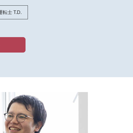
運転士 T.D.
ら