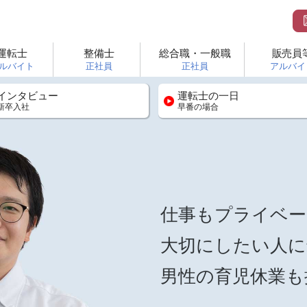
運転士
整備士
総合職・一般職
販売員
ルバイト
正社員
正社員
アルバイ
インタビュー
運転士の一日
新卒入社
早番の場合
仕事もプライベー
大切にしたい人に
男性の育児休業も